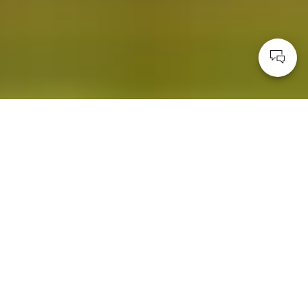
Eine Partnerschaft, die verbindet
Bitburger zurück beim
DFB
Wir sind voller Begeisterung, dass Bitburger seit April
2025 wieder
offizieller Partner der deutschen Männer-
und Frauen-Nationalmannschaft
ist!