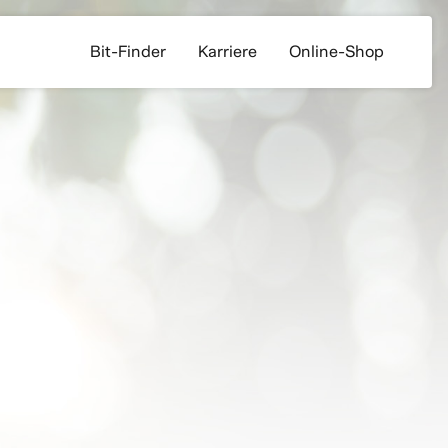
Bit-Finder
Karriere
Online-Shop
neapple
allquiz
Fassbrause Waldmeister
0,0% Passionfruit
Kandi Malz