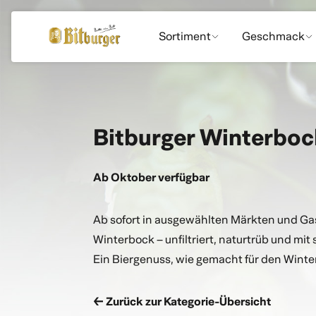
Sortiment
Geschmack
Premium Klassiker
Geschmacksversprechen
Historie
Sponsorings
Übersicht
Premium Pils
Winterbock
Radler
0,0% Pils
Craftwerk Hop Head ⁷
Fassbrause Orange
Radler naturtrüb
Menschen
0,0% Herb
DFB-Sammeldosen 2026
Fußball
Leichtes
Saisonale Biere
Craftwerk Holy Cowl
Erlebniswelt
0,0% Radler
DFB
Brauprozess
Glutenfrei
Fassbrause Zitrone
DFB-Samme
Nachhaltigk
Eifelbräu H
0,0% Radle
Biermix
Craft
naturtrüb
naturtrüb
Bitburger Winterboc
Ab Oktober verfügbar
Ab sofort in ausgewählten Märkten und Gas
Winterbock – unfiltriert, naturtrüb und mi
Ein Biergenuss, wie gemacht für den Winter
← Zurück zur Kategorie-Übersicht