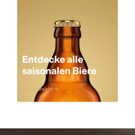
Entdecke alle
saisonalen Biere
Zur Übersicht →