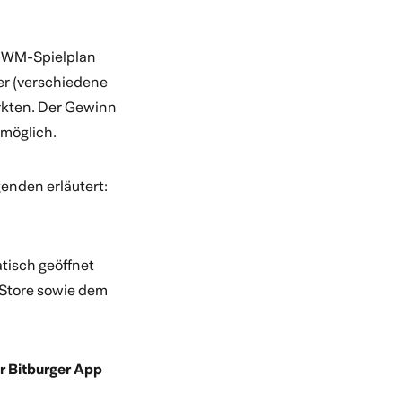
r-WM-Spielplan
ger (verschiedene
rkten. Der Gewinn
 möglich.
enden erläutert:
atisch geöffnet
 Store sowie dem
er Bitburger App