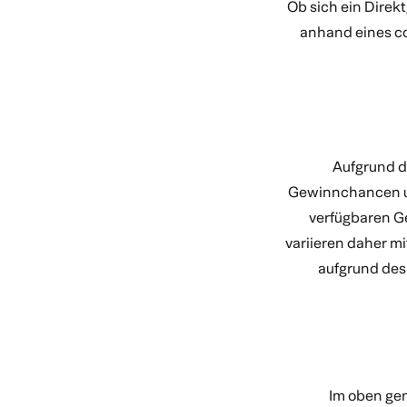
Ob sich ein Dire
anhand eines co
Aufgrund d
Gewinnchancen un
verfügbaren G
variieren daher mi
aufgrund des
Im oben gen