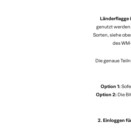
Länderflagge 
genutzt werden. 
Sorten, siehe ob
des WM-S
Die genaue Teil
Option 1:
Sofe
Option 2:
Die B
2. Einloggen fü