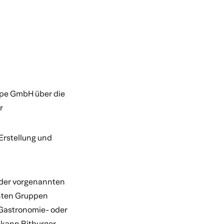
ppe GmbH über die
er
Erstellung und
 der vorgenannten
nnten Gruppen
 Gastronomie- oder
 kann Bitburger