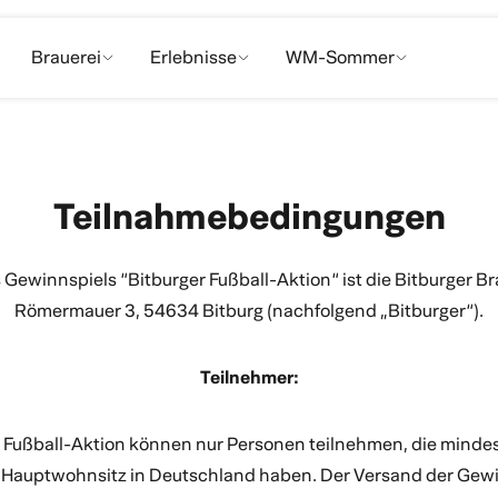
Brauerei
Erlebnisse
WM-Sommer
ldosen 0,0%
eit
elles Landbier
r naturtrüb
werk Mad Callista
0,0% Alkoholfrei
Braufreundschaften
Fassbrause
0,0% Grapefruit
Bit im Büdchen
Craftbeer
Fassbrause Rhabarber
0,0% Peach
Wissenswertes
Erfrischung
0,0% Pi
Fußb
Johannisbeere naturtrüb
Teilnahmebedingungen
 Gewinnspiels “Bitburger Fußball-Aktion“ ist die Bitburger
Römermauer 3, 54634 Bitburg (nachfolgend „Bitburger“).
Teilnehmer:
 Fußball-Aktion können nur Personen teilnehmen, die mindes
 Hauptwohnsitz in Deutschland haben. Der Versand der Gewi