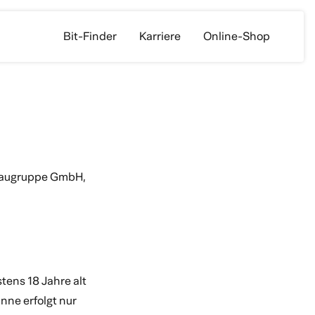
Bit-Finder
Karriere
Online-Shop
neapple
allquiz
Fassbrause Waldmeister
0,0% Passionfruit
Kandi Malz
 Braugruppe GmbH,
tens 18 Jahre alt
nne erfolgt nur