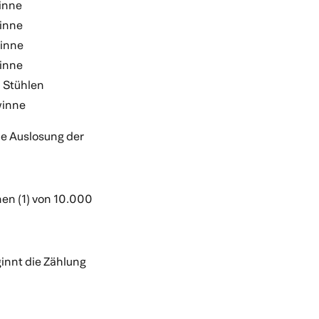
winne
winne
winne
winne
n Stühlen
winne
ie Auslosung der
nen (1) von 10.000
innt die Zählung