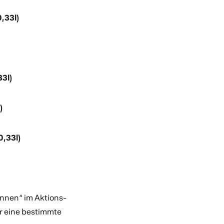
0,33l)
33l)
)
0,33l)
annen“ im Aktions-
r eine bestimmte